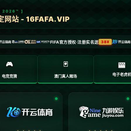
 2026™ ]
站 - 16FAFA.VIP
FIFA官方授权·注册实名送
38¥
🎮
🃏
🎰
电子老虎
电竞竞猜
澳门真人赌场