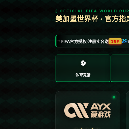
[ OFFICIAL FIFA WORLD CUP
美加墨世界杯 · 官方指定网
FIFA官方授权·注册实名送
38¥
⚽️
体育竞猜