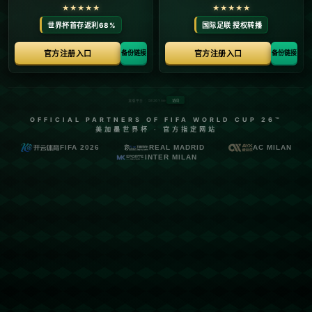
★★★★★
★★★★★
世界杯首存返利68%
国际足联 授权转播
官方注册入口
官方注册入口
备份链接
备份链接
直播平台 ：58261·me
访问
OFFICIAL PARTNERS OF FIFA WORLD CUP 26™
美加墨世界杯 · 官方指定网站
FIFA 2026
REAL MADRID
AC MILAN
INTER MILAN