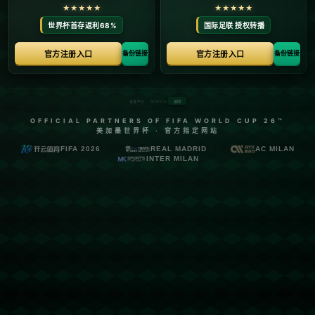
★★★★★
★★★★★
世界杯首存返利68%
国际足联 授权转播
官方注册入口
官方注册入口
备份链接
备份链接
直播平台 ：58261·me
访问
OFFICIAL PARTNERS OF FIFA WORLD CUP 26™
美加墨世界杯 · 官方指定网站
FIFA 2026
REAL MADRID
AC MILAN
INTER MILAN